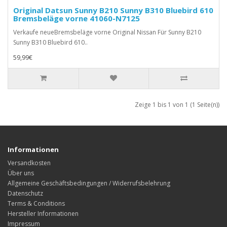
Original Datsun Sunny B210 Sunny B310 Bluebird 610
Bremsbeläge vorne 41060-N7125
Verkaufe neueBremsbeläge vorne Original Nissan Für Sunny B210
Sunny B310 Bluebird 610..
59,99€
Zeige 1 bis 1 von 1 (1 Seite(n))
Informationen
Versandkosten
Über uns
Allgemeine Geschäftsbedingungen / Widerrufsbelehrung
Datenschutz
Terms & Conditions
Hersteller Informationen
Impressum