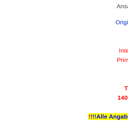
Ans
O
rig
Int
Pri
T
140
!
!!!Alle Anga