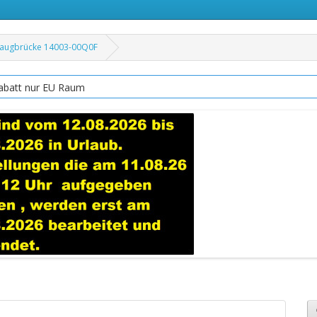
Ansaugbrücke 14003-00Q0F
abatt nur EU Raum