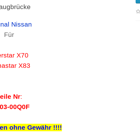
augbrücke
inal Nissan
Für
erstar X70
mastar X83
eile Nr
:
03-00Q0F
ben ohne Gewähr !!!!