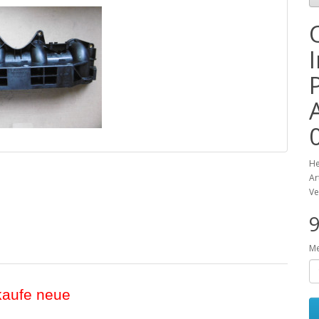
He
Ar
Ve
9
M
kaufe neue