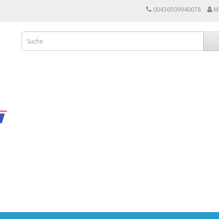
00436509940078
M