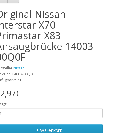
Original Nissan
Interstar X70
Primastar X83
Ansaugbrücke 14003-
00Q0F
rsteller
Nissan
tikelnr. 14003-00Q0F
rfügbarkeit
1
2,97€
enge
+ Warenkorb