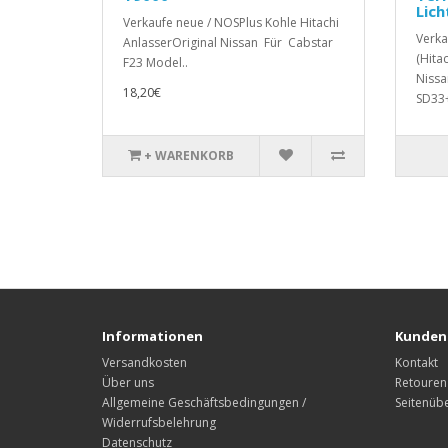
Lic
Verkaufe neue / NOSPlus Kohle Hitachi
Verka
AnlasserOriginal Nissan Für Cabstar
(Hita
F23 Model..
Nissa
18,20€
SD33+
+ WARENKORB
Informationen
Kunden
Versandkosten
Kontakt
Über uns
Retouren
Allgemeine Geschäftsbedingungen /
Seitenübe
Widerrufsbelehrung
Datenschutz