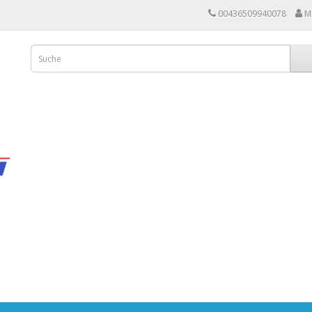
00436509940078
M