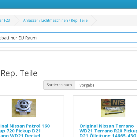
ar F23
Anlasser / Lichtmaschinen / Rep. Teile
abatt nur EU Raum
Rep. Teile
Sortieren nach
inal Nissan Patrol 160
Original Nissan Terrano
up 720 Pickup D21
WD21 Terrano R20 Picku
rano WD21 Deckel
D21 Ölleitung 14665-43G