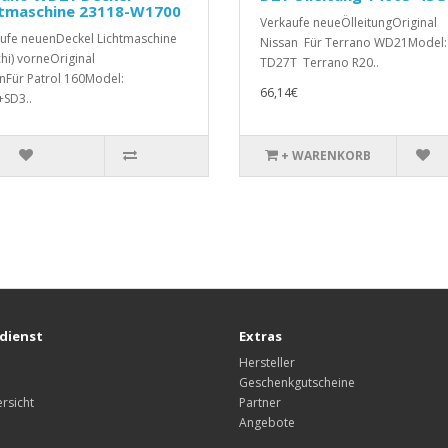
htmaschine 23118-W1700
Verkaufe neueÖlleitungOriginal
ufe neuenDeckel Lichtmaschine
Nissan Für Terrano WD21Model:
chi) vorneOriginal
TD27T Terrano R20..
nFür Patrol 160Model:
66,14€
SD3..
+ WARENKORB
dienst
Extras
Hersteller
Geschenkgutscheine
rsicht
Partner
Angebote