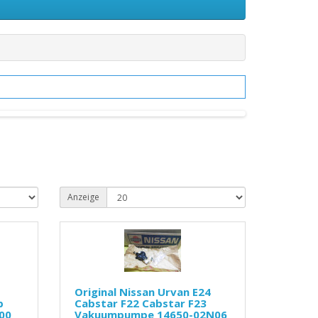
Anzeige
Original Nissan Urvan E24
p
Cabstar F22 Cabstar F23
00
Vakuumpumpe 14650-02N06