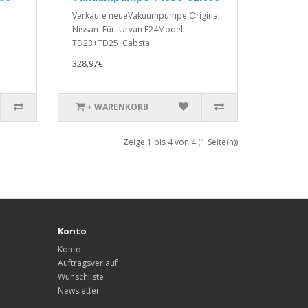
Verkaufe neueVakuumpumpe Original
Nissan Für Urvan E24Model:
TD23+TD25 Cabsta..
328,97€
+ WARENKORB
Zeige 1 bis 4 von 4 (1 Seite(n))
Konto
Konto
Auftragsverlauf
Wunschliste
Newsletter