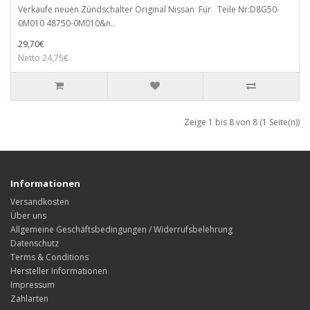
Verkaufe neuen Zündschalter Original Nissan Für Teile Nr:D8G50-
0M010 48750-0M010&n..
29,70€
Netto 24,75€
Zeige 1 bis 8 von 8 (1 Seite(n))
Informationen
Versandkosten
Über uns
Allgemeine Geschäftsbedingungen / Widerrufsbelehrung
Datenschutz
Terms & Conditions
Hersteller Informationen
Impressum
Zahlarten