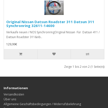
Original Nissan Datsun Roadster 311 Datsun 311
Synchronring 32611-14600
Verkaufe neuen / NOS SynchronringOriginal Nissan Für Datsun 411 /
Datsun Roadster 311&nb..
129,99€
Zeige 1 bis 2 von 2 (1 Seite(n))
Informationen
Versandkosten
Über uns
Allgemeine Geschäftsbedingungen / Widerrufsbelehrung