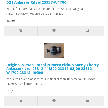
D21 Anlasser Ritzel 23357-W1700
Verkaufe neueAnlasser Ritzel für Hitachi AnlasserOriginal
Nissan FürPatrol Y60Model:RD28T+TB42E..
66,40€
Original Nissan Patrol,Primera,Pickup,Sunny,Cherry
Anlasserritzel 23312-11M00 23312-03J00 23312-
W1700 23312-10G00
Verkaufe neueAnlasserritzel Original NissanFür Almera N15 Model:
CD20; Spezifikation: HITA..
119,53€