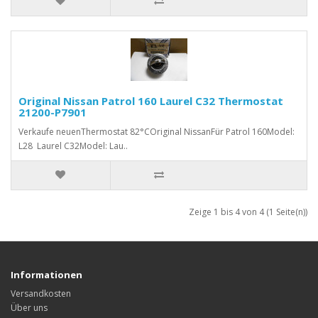
Original Nissan Patrol 160 Laurel C32 Thermostat
21200-P7901
Verkaufe neuenThermostat 82°COriginal NissanFür Patrol 160Model:
L28 Laurel C32Model: Lau..
Zeige 1 bis 4 von 4 (1 Seite(n))
Informationen
Versandkosten
Über uns